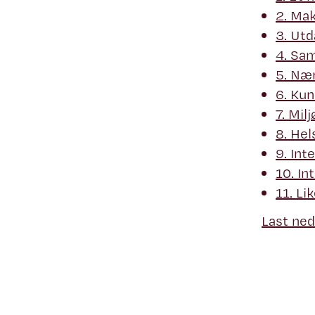
2. Mak
3. Ut
4. Sa
5. Næ
6. Kun
7. Mil
8. Hel
9. Int
10. In
11. Li
Last ned