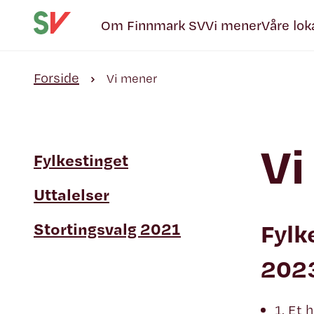
Om Finnmark SV
Vi mener
Våre lok
Forside
Vi mener
Vi
Fylkestinget
Uttalelser
Fylk
Stortingsvalg 2021
202
1. Et 