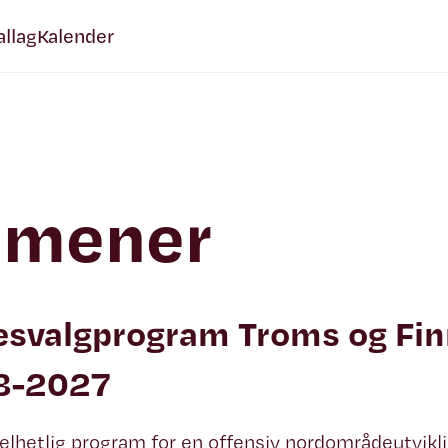
allag
Kalender
 mener
esvalgprogram Troms og Fi
3-2027
helhetlig program for en offensiv nordområdeutvikl