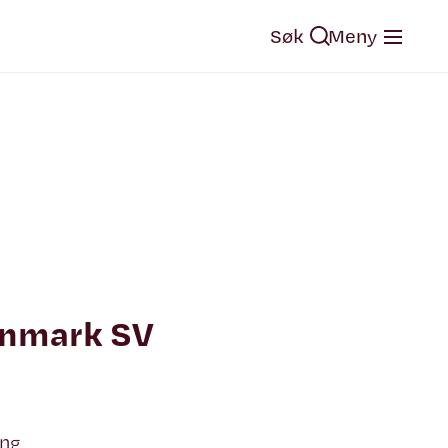
Søk
Meny
nnmark SV
ing