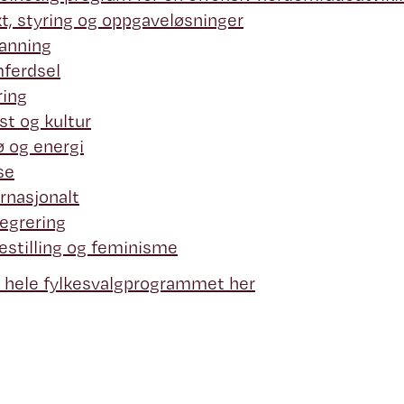
t, styring og oppgaveløsninger
danning
mferdsel
ring
st og kultur
jø og energi
se
ernasjonalt
tegrering
kestilling og feminisme
 hele fylkesvalgprogrammet her